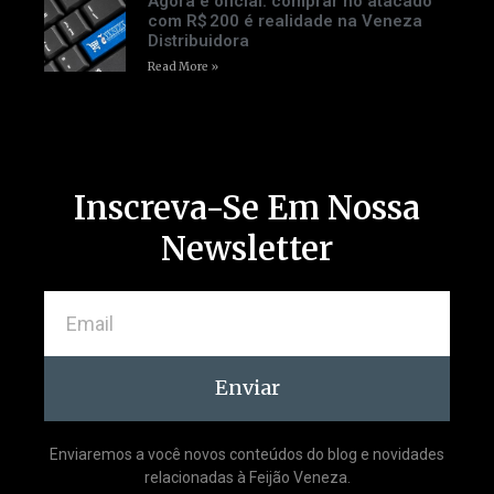
Agora é oficial: comprar no atacado
com R$ 200 é realidade na Veneza
Distribuidora
Read More »
Inscreva-Se Em Nossa
Newsletter
Enviar
Enviaremos a você novos conteúdos do blog e novidades
relacionadas à Feijão Veneza.