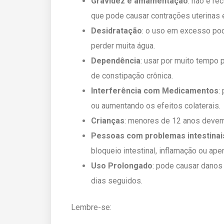
Gravidez e amamentação
: não é r
que pode causar contrações uterinas e
Desidratação
: o uso em excesso pod
perder muita água.
Dependência
: usar por muito tempo 
de constipação crônica.
Interferência com Medicamentos
:
ou aumentando os efeitos colaterais.
Crianças
: menores de 12 anos devem 
Pessoas com problemas intestinai
bloqueio intestinal, inflamação ou apen
Uso Prolongado
: pode causar danos 
dias seguidos.
Lembre-se: