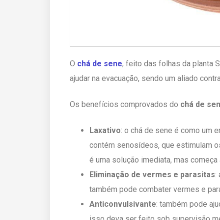
O
chá de sene
, feito das folhas da planta
ajudar na evacuação, sendo um aliado contr
Os benefícios comprovados do
chá de se
Laxativo
: o chá de sene é como um em
contém senosídeos, que estimulam os
é uma solução imediata, mas começa a
Eliminação de vermes e parasitas
:
também pode combater vermes e para
Anticonvulsivante
: também pode aju
isso deva ser feito sob supervisão m