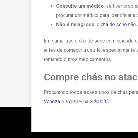
Consulte um médico
: se tiver prob
procurar um médico para identificar a 
Não é milagroso
: o
chá de sene
não s
Em suma, use o chá de sene com cuidado e
antes de começar a usá-lo, especialmente s
tomando outros medicamentos.
Compre chás no atac
Procurando todos esses tipos de chás par
Veneza
e a granel na
Grãos 3D
.