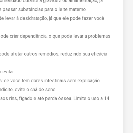
ecomendado durante a gravidez ou amamentação, já
 passar substâncias para o leite materno.
e levar à desidratação, já que ele pode fazer você
pode criar dependência, o que pode levar a problemas
 pode afetar outros remédios, reduzindo sua eficácia
evitar.
s
: se você tem dores intestinais sem explicação,
dicite, evite o chá de sene.
aos rins, fígado e até perda óssea. Limite o uso a 14