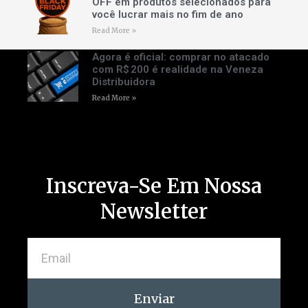
OFF em produtos selecionados para
você lucrar mais no fim de ano
Read More »
Agora é oficial: comprar no atacado
com R$ 200 é realidade na Veneza
Distribuidora
Read More »
Inscreva-Se Em Nossa
Newsletter
Enviar